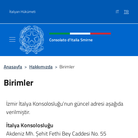
Go to content
IT
TR
İtalyan Hükümeti
Site başlığı, sosyal medya ve m
Consolato d’Italia Smirne
Il sito Ufficiale del Consolato d'Italia Smirne
Anasayfa
>
Hakkımızda
>
Birimler
Birimler
İzmir İtalya Konsolosluğu’nun güncel adresi aşağıda
verilmiştir.
İtalya Konsolosluğu
Akdeniz Mh. Şehit Fethi Bey Caddesi No. 55