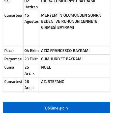
Sali
02
İTALYA CUMHURİYET BAYRAMI
Haziran
Cumartesi
15
MERYEM’İN ÖLÜMÜNDEN SONRA
Ağustos
BEDENİ VE RUHUNUN CENNETE
GİRMESİ BAYRAMI
Pazar
04 Ekim
AZIZ FRANCESCO BAYRAMI
Perşembe
29 Ekim
CUMHURİYET BAYRAMI
Cuma
25
NOEL
Aralık
Cumartesi
26
AZ. STEFANO
Aralık
Bölüme gidin