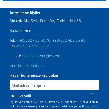
Footer section
Adresler ve Kişiler
Akdeniz Mh. Şehit Fethi Bey Caddesi No. 55
Konak / Izmir
Tel.:
+ 90/232 463 66 76
;
+90/232 463 66 96
Fax
+90/232 421 25 12
e-mail:
consolato.izmir@esteri.it
Genel merkez ofisleri
Haber bültenimize kayıt olun
Inserisci la tua email
KVKK kabulü
Kişisel verilerimin KVKK ve 30 Haziran 2003 tarihli ve 196 sayılı Kanun
Hükmünde Kararname uyarınca işlenmesine izin veriyorum
Privacy
Yasal