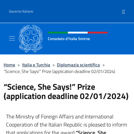
Salta al contenuto
IT
Governo Italiano
Intestazione sito, social e menù
Consolato d’Italia Smirne
Il sito Ufficiale del Consolato d'Italia Smirne
Home
>
Italia e Turchia
>
Diplomazia scientifica
>
“Science, She Says!” Prize (application deadline 02/01/2024)
“Science, She Says!” Prize
(application deadline 02/01/2024)
The Ministry of Foreign Affairs and International
Cooperation of the Italian Republic is pleased to inform
that applications for the award
“Science, She