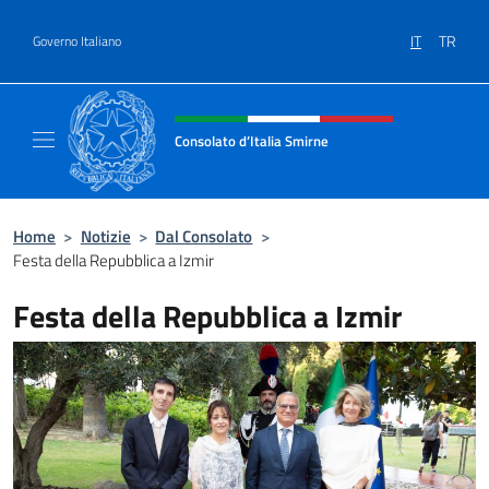
Salta al contenuto
IT
TR
Governo Italiano
Intestazione sito, social e menù
Consolato d’Italia Smirne
Il sito Ufficiale del Consolato d'Italia Smirne
Home
>
Notizie
>
Dal Consolato
>
Festa della Repubblica a Izmir
Festa della Repubblica a Izmir