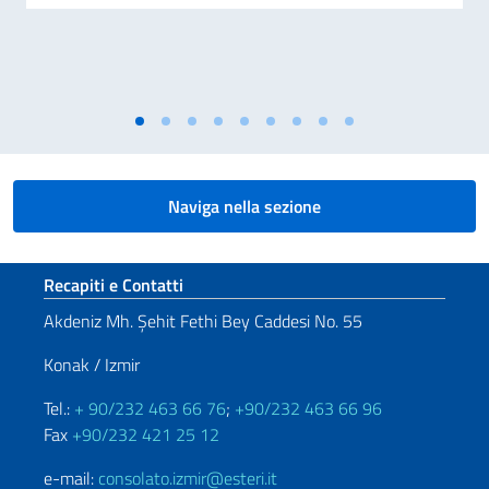
Naviga nella sezione
Sezione footer
Recapiti e Contatti
Akdeniz Mh. Şehit Fethi Bey Caddesi No. 55
Konak / Izmir
Tel.:
+ 90/232 463 66 76
;
+90/232 463 66 96
Fax
+90/232 421 25 12
e-mail:
consolato.izmir@esteri.it