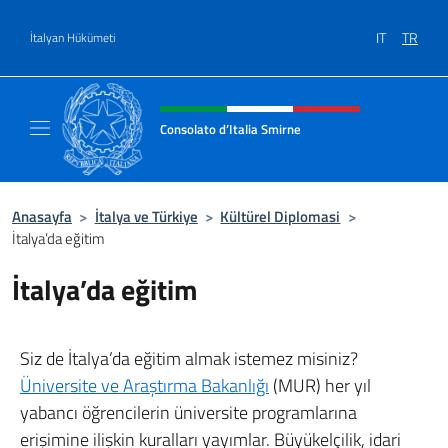
Go to content
IT
TR
İtalyan Hükümeti
Site başlığı, sosyal medya ve m
Consolato d’Italia Smirne
Il sito Ufficiale del Consolato d'Italia Smirne
Anasayfa
>
İtalya ve Türkiye
>
Kültürel Diplomasi
>
İtalya’da eğitim
İtalya’da eğitim
Siz de İtalya’da eğitim almak istemez misiniz?
Üniversite ve Araştırma Bakanlığı
(MUR) her yıl
yabancı öğrencilerin üniversite programlarına
erişimine ilişkin kuralları yayımlar. Büyükelçilik, idari