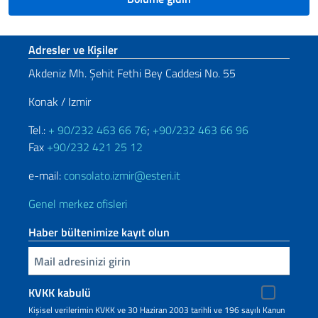
Footer section
Adresler ve Kişiler
Akdeniz Mh. Şehit Fethi Bey Caddesi No. 55
Konak / Izmir
Tel.:
+ 90/232 463 66 76
;
+90/232 463 66 96
Fax
+90/232 421 25 12
e-mail:
consolato.izmir@esteri.it
Genel merkez ofisleri
Haber bültenimize kayıt olun
Inserisci la tua email
KVKK kabulü
Kişisel verilerimin KVKK ve 30 Haziran 2003 tarihli ve 196 sayılı Kanun