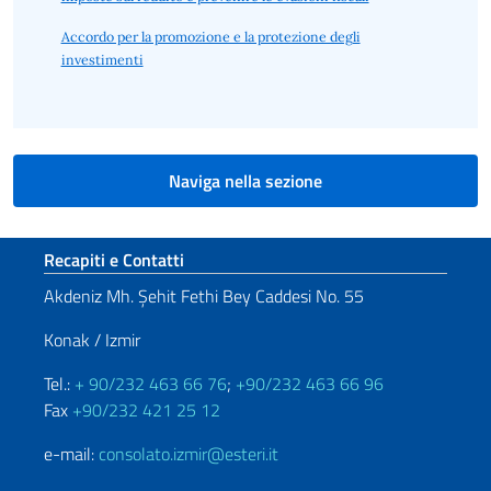
Accordo per la promozione e la protezione degli
investimenti
Naviga nella sezione
Sezione footer
Recapiti e Contatti
Akdeniz Mh. Şehit Fethi Bey Caddesi No. 55
Konak / Izmir
Tel.:
+ 90/232 463 66 76
;
+90/232 463 66 96
Fax
+90/232 421 25 12
e-mail:
consolato.izmir@esteri.it