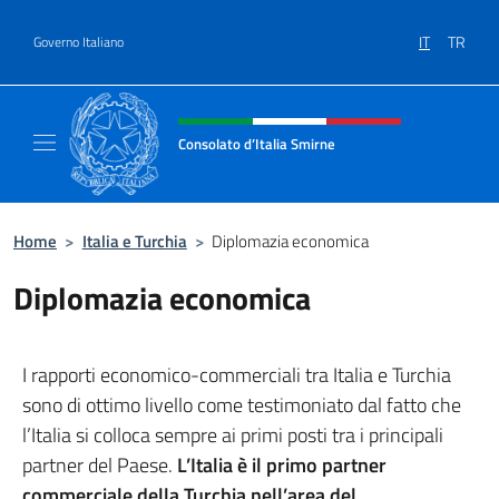
Salta al contenuto
IT
TR
Governo Italiano
Intestazione sito, social e menù
Consolato d’Italia Smirne
Il sito Ufficiale del Consolato d'Italia Smirne
Home
>
Italia e Turchia
>
Diplomazia economica
Diplomazia economica
I rapporti economico-commerciali tra Italia e Turchia
sono di ottimo livello come testimoniato dal fatto che
l’Italia si colloca sempre ai primi posti tra i principali
partner del Paese.
L’Italia è il primo partner
commerciale della Turchia nell’area del