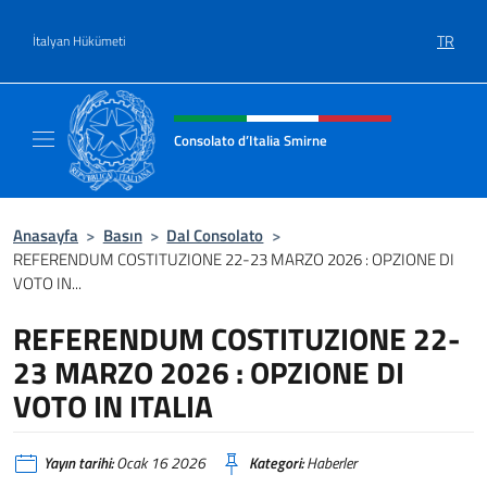
Go to content
TR
İtalyan Hükümeti
Site başlığı, sosyal medya ve m
Consolato d’Italia Smirne
Il sito Ufficiale del Consolato d'Italia Smirne
Anasayfa
>
Basın
>
Dal Consolato
>
REFERENDUM COSTITUZIONE 22-23 MARZO 2026 : OPZIONE DI
VOTO IN...
REFERENDUM COSTITUZIONE 22-
23 MARZO 2026 : OPZIONE DI
VOTO IN ITALIA
Yayın tarihi:
Ocak 16 2026
Kategori:
Haberler