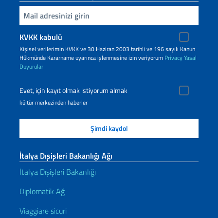
Inserisci la tua email
KVKK kabulü
Kişisel verilerimin KVKK ve 30 Haziran 2003 tarihli ve 196 sayılı Kanun
Hükmünde Kararname uyarınca işlenmesine izin veriyorum
Privacy
Yasal
Duyurular
Evet, için kayıt olmak istiyorum almak
kültür merkezinden haberler
İtalya Dışişleri Bakanlığı Ağı
İtalya Dışişleri Bakanlığı
Diplomatik Ağ
Viaggiare sicuri