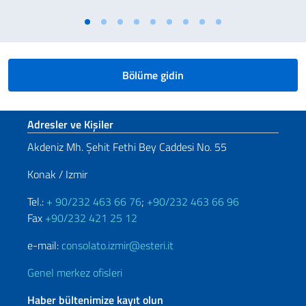
Bölüme gidin
Footer section
Adresler ve Kişiler
Akdeniz Mh. Şehit Fethi Bey Caddesi No. 55
Konak / Izmir
Tel.:
+ 90/232 463 66 76
;
+90/232 463 66 96
Fax
+90/232 421 25 12
e-mail:
consolato.izmir@esteri.it
Genel merkez ofisleri
Haber bültenimize kayıt olun