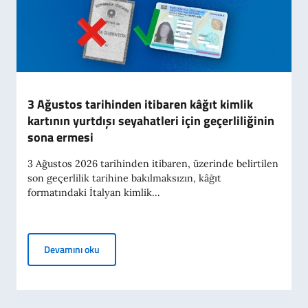
3 Ağustos tarihinden itibaren kâğıt kimlik
kartının yurtdışı seyahatleri için geçerliliğinin
sona ermesi
3 Ağustos 2026 tarihinden itibaren, üzerinde belirtilen
son geçerlilik tarihine bakılmaksızın, kâğıt
formatındaki İtalyan kimlik...
3 Ağustos tarihinden itibaren kâğıt kimlik kartının y
Devamını oku