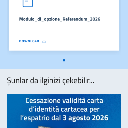
Modulo_di_opzione_Referendum_2026
DOWNLOAD
MODULO_DI_OPZIONE_REFERENDUM_2026
Şunlar da ilginizi çekebilir...