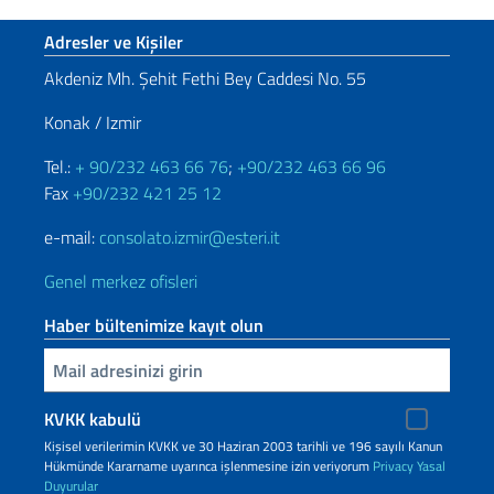
Footer section
Adresler ve Kişiler
Akdeniz Mh. Şehit Fethi Bey Caddesi No. 55
Konak / Izmir
Tel.:
+ 90/232 463 66 76
;
+90/232 463 66 96
Fax
+90/232 421 25 12
e-mail:
consolato.izmir@esteri.it
Genel merkez ofisleri
Haber bültenimize kayıt olun
Inserisci la tua email
KVKK kabulü
Kişisel verilerimin KVKK ve 30 Haziran 2003 tarihli ve 196 sayılı Kanun
Hükmünde Kararname uyarınca işlenmesine izin veriyorum
Privacy
Yasal
Duyurular