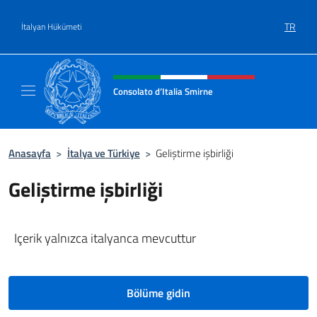
Go to content
TR
İtalyan Hükümeti
Site başlığı, sosyal medya ve m
Consolato d’Italia Smirne
Il sito Ufficiale del Consolato d'Italia Smirne
Anasayfa
>
İtalya ve Türkiye
>
Geliştirme işbirliği
Geliştirme işbirliği
Içerik yalnızca italyanca mevcuttur
Bölüme gidin